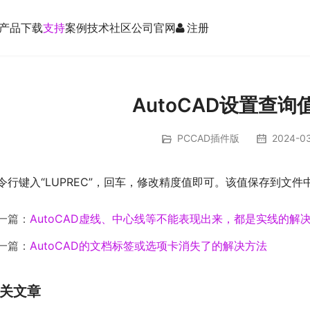
产品
下载
支持
案例
技术社区
公司官网
注册
更多定制图库、通用资源管理、PLM集成
AutoCAD设置查
PCCAD插件版
2024-0
令行键入“LUPREC”，回车，修改精度值即可。该值保存到文件
一篇：
AutoCAD虚线、中心线等不能表现出来，都是实线的解
一篇：
AutoCAD的文档标签或选项卡消失了的解决方法
关文章