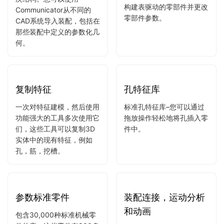
的装配设计
参数化 AI工作流程可在几
秒钟内将零件变成智能的，
机械用户可以使用自下而上
参数驱动的组件。在
或自上而下的设计方法来创
THCAD属性面板中构建约
建零件和子装配体的复杂层
束系统，按公式驱动零件，
次结构。您可以使用
构建表驱动的零部件并更改
Communicator从不同的
零部件参数。
CAD系统导入装配，包括在
那些装配中定义的参数化几
何。
复制特征
孔特征库
一次对特征建模，然后使用
标准孔特征库–您可以通过
功能强大的工具多次使用它
拖放操作轻松地将孔插入零
们，这些工具可以复制3D
件中。
实体中的现有特征，例如
孔，筋，挖槽。