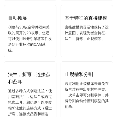
用放样实体创建的钣金零
能和自由度 来编辑钣金零
件。这种强大的方法使您可
件，同时自动保持每个特征
以花更多的时间设计可制造
（法兰，折弯，止裂槽，连
性，而花更少的时间重建失
接）的一致性。
败的模型。
自动摊展
基于特征的直接建模
创建与3D钣金零件双向关
直接建模的灵活性保持了设
联的展开的2D表示。您还
计意图，表现为钣金特征-
可以使用展开引擎将零件发
法兰，折弯，止裂槽等。
送到行业标准的CAM系
统。
法兰，折弯，连接点
止裂槽和分割
和凸耳
通过利用止裂槽库来避免在