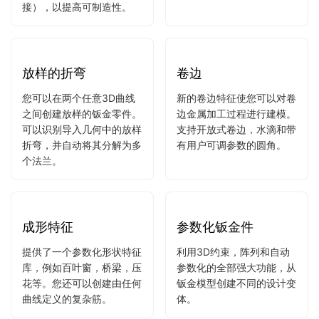
折弯过程中出现材料冲突。
通过多种方式创建法兰：使
一次单击即可分割零件，并
用基础法兰，边法兰或通过
将分割自动传播到模型的其
轮廓工具。您始终可以更改
他角。
相邻法兰的连接方式（通过
折弯，连接或凸舌和槽连
接），以提高可制造性。
放样的折弯
卷边
您可以在两个任意3D曲线
新的卷边特征使您可以对卷
之间创建放样的钣金零件。
边金属加工过程进行建模。
可以识别导入几何中的放样
支持开放式卷边，水滴和带
折弯，并自动将其分解为多
有用户可调参数的圆角。
个法兰。
成形特征
参数化钣金件