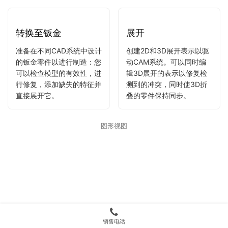
提供了一个参数化形状特征
利用3D约束，阵列和自动
库，例如百叶窗，桥梁，压
参数化的全部强大功能，从
花等。您还可以创建由任何
钣金模型创建不同的设计变
曲线定义的复杂筋。
体。
转换至钣金
展开
准备在不同CAD系统中设计
创建2D和3D展开表示以驱
的钣金零件以进行制造：您
动CAM系统。可以同时编
可以检查模型的有效性，进
辑3D展开的表示以修复检
行修复，添加缺失的特征并
测到的冲突，同时使3D折
直接展开它。
叠的零件保持同步。
图形视图
销售电话