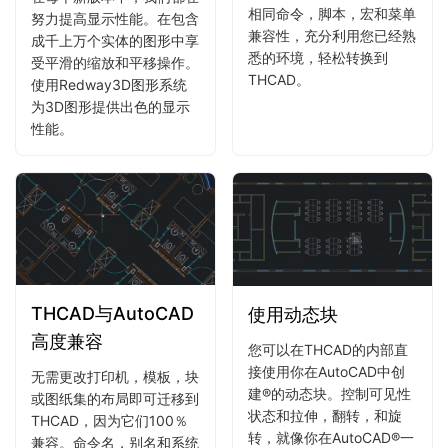
相同命令，脚本，宏和菜单
努力提高显示性能。在包含
兼容性，充分利用您已经熟
成千上万个实体的图形中享
悉的环境，轻松转换到
受平滑的缩放和平移操作。
THCAD。
使用Redway3D图形系统
为3D图形提供出色的显示
性能。
THCAD与AutoCAD
使用动态块
高度兼容
您可以在THCAD的内部直
接使用你在AutoCAD中创
无需更改打印机，模板，块
建®的动态块。控制可见性
或图纸集的布局即可迁移到
状态和拉伸，翻转，和旋
THCAD，因为它们100％
转，就像你在AutoCAD®一
兼容。命令名，别名和系统